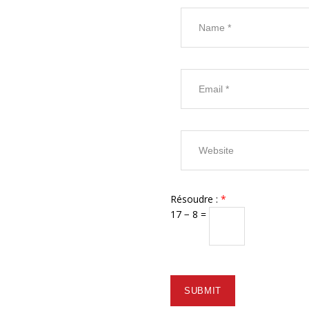
Résoudre :
*
17 − 8 =