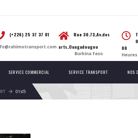
(+226) 25 37 37 01
Rue 30.73,Av.des
T
0
arts,Ouagadougou
nfo@rahimotransport.com
00
Burkina Faso
Heures
SERVICE COMMERCIAL
SERVICE TRANSPORT
NOS 
ORT
01sl5